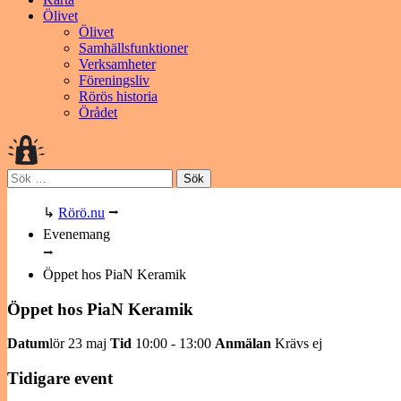
Ölivet
Ölivet
Samhällsfunktioner
Verksamheter
Föreningsliv
Rörös historia
Örådet
Sök
efter:
↳
Rörö.nu
⭢
Evenemang
⭢
Öppet hos PiaN Keramik
Öppet hos PiaN Keramik
Datum
lör 23 maj
Tid
10:00 - 13:00
Anmälan
Krävs ej
Tidigare event