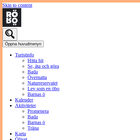
Skip to content
Öppna huvudmenyn
Turistinfo
Hitta hit
Se, äta och göra
Bada
Övernatta
Naturreservatet
Lev som en öbo
Barnas ö
Kalender
Aktiviteter
Promenera
Bada
Barnas ö
Träna
Karta
Ölivet