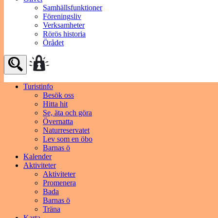
Samhällsfunktioner
Föreningsliv
Verksamheter
Rörös historia
Örådet
Turistinfo
Besök oss
Hitta hit
Se, äta och göra
Övernatta
Naturreservatet
Lev som en öbo
Barnas ö
Kalender
Aktiviteter
Aktiviteter
Promenera
Bada
Barnas ö
Träna
Karta