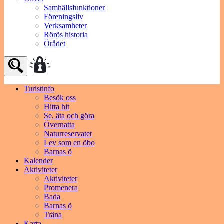
Samhällsfunktioner
Föreningsliv
Verksamheter
Rörös historia
Örådet
Turistinfo
Besök oss
Hitta hit
Se, äta och göra
Övernatta
Naturreservatet
Lev som en öbo
Barnas ö
Kalender
Aktiviteter
Aktiviteter
Promenera
Bada
Barnas ö
Träna
Karta