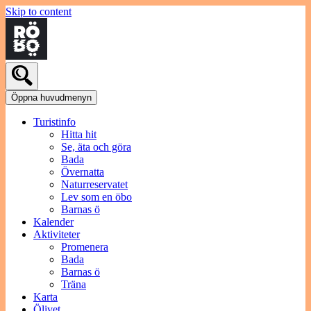
Skip to content
Öppna huvudmenyn
Turistinfo
Hitta hit
Se, äta och göra
Bada
Övernatta
Naturreservatet
Lev som en öbo
Barnas ö
Kalender
Aktiviteter
Promenera
Bada
Barnas ö
Träna
Karta
Ölivet