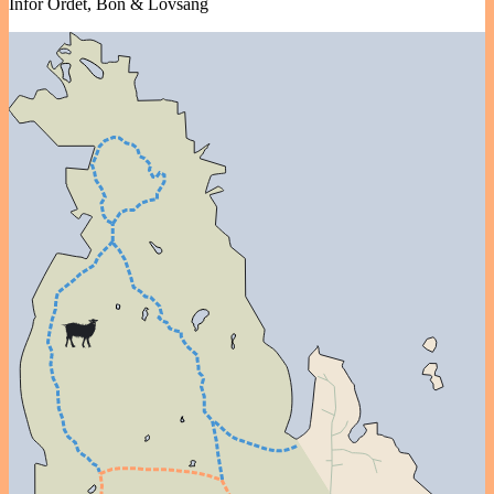
Inför Ordet, Bön & Lovsång