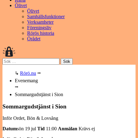
Ölivet
Ölivet
Samhällsfunktioner
Verksamheter
Föreningsliv
Rörös historia
Örådet
Sök
efter:
↳
Rörö.nu
⭢
Evenemang
⭢
Sommargudstjänst i Sion
Sommargudstjänst i Sion
Inför Ordet, Bön & Lovsång
Datum
sön 19 jul
Tid
11:00
Anmälan
Krävs ej