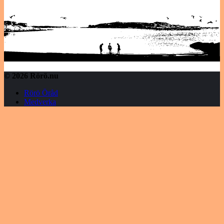
© 2026 Rörö.nu
Rörö Öråd
Medverka