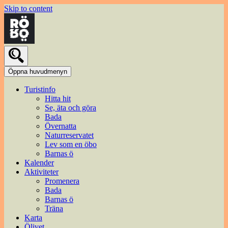
Skip to content
Öppna huvudmenyn
Turistinfo
Hitta hit
Se, äta och göra
Bada
Övernatta
Naturreservatet
Lev som en öbo
Barnas ö
Kalender
Aktiviteter
Promenera
Bada
Barnas ö
Träna
Karta
Ölivet