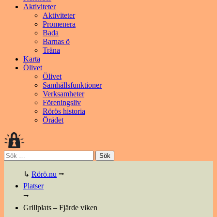
Aktiviteter
Aktiviteter
Promenera
Bada
Barnas ö
Träna
Karta
Ölivet
Ölivet
Samhällsfunktioner
Verksamheter
Föreningsliv
Rörös historia
Örådet
Sök
efter:
↳
Rörö.nu
⭢
Platser
⭢
Grillplats – Fjärde viken