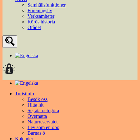
Samhällsfunktioner
Föreningsliv
Verksamheter
Rörös historia
Örådet
Turistinfo
Besök oss
Hitta hit
Se, äta och göra
Övernatta
Naturreservatet
Lev som en öbo
Barnas ö
Kalender