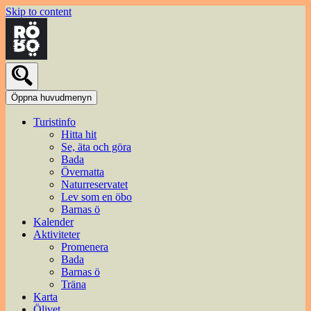
Skip to content
Öppna huvudmenyn
Turistinfo
Hitta hit
Se, äta och göra
Bada
Övernatta
Naturreservatet
Lev som en öbo
Barnas ö
Kalender
Aktiviteter
Promenera
Bada
Barnas ö
Träna
Karta
Ölivet