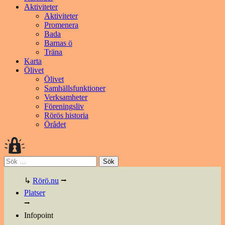
Aktiviteter
Aktiviteter
Promenera
Bada
Barnas ö
Träna
Karta
Ölivet
Ölivet
Samhällsfunktioner
Verksamheter
Föreningsliv
Rörös historia
Örådet
Sök
efter:
↳
Rörö.nu
⭢
Platser
⭢
Infopoint