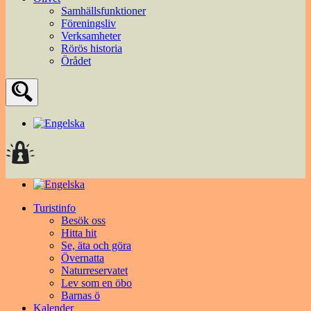
Samhällsfunktioner
Föreningsliv
Verksamheter
Rörös historia
Örådet
Turistinfo
Besök oss
Hitta hit
Se, äta och göra
Övernatta
Naturreservatet
Lev som en öbo
Barnas ö
Kalender