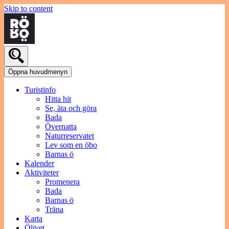
Skip to content
Öppna huvudmenyn
Turistinfo
Hitta hit
Se, äta och göra
Bada
Övernatta
Naturreservatet
Lev som en öbo
Barnas ö
Kalender
Aktiviteter
Promenera
Bada
Barnas ö
Träna
Karta
Ölivet