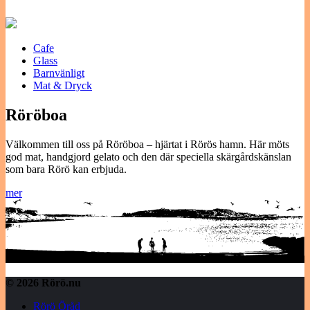
Cafe
Glass
Barnvänligt
Mat & Dryck
Röröboa
Välkommen till oss på Röröboa – hjärtat i Rörös hamn. Här möts
god mat, handgjord gelato och den där speciella skärgårdskänslan
som bara Rörö kan erbjuda.
mer
© 2026 Rörö.nu
Rörö Öråd