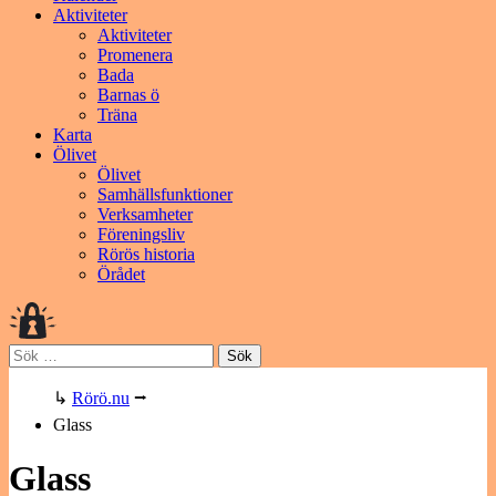
Aktiviteter
Aktiviteter
Promenera
Bada
Barnas ö
Träna
Karta
Ölivet
Ölivet
Samhällsfunktioner
Verksamheter
Föreningsliv
Rörös historia
Örådet
Sök
efter:
↳
Rörö.nu
⭢
Glass
Glass