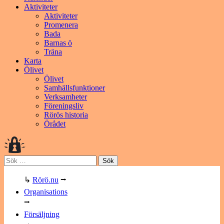
Aktiviteter
Aktiviteter
Promenera
Bada
Barnas ö
Träna
Karta
Ölivet
Ölivet
Samhällsfunktioner
Verksamheter
Föreningsliv
Rörös historia
Örådet
Sök
efter:
↳
Rörö.nu
⭢
Organisations
⭢
Försäljning