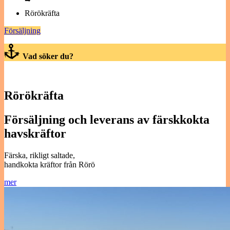
⭢
Rörökräfta
Försäljning
Vad söker du?
Rörökräfta
Försäljning och leverans av färskkokta
havskräftor
Färska, rikligt saltade,
handkokta kräftor från Rörö
mer