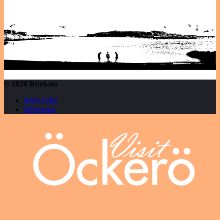
© 2026 Rörö.nu
Rörö Öråd
Medverka