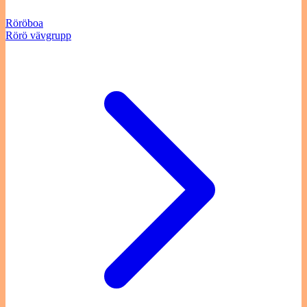
Röröboa
Rörö vävgrupp