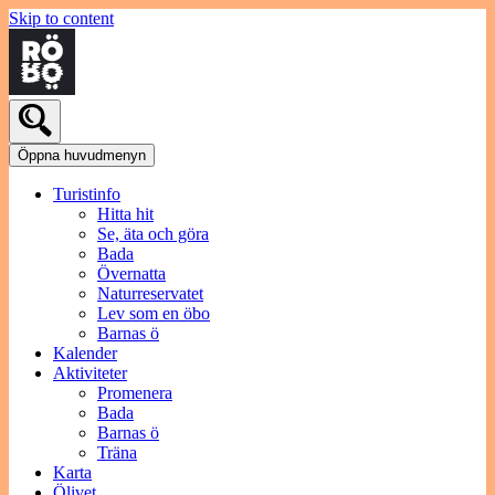
Skip to content
Öppna huvudmenyn
Turistinfo
Hitta hit
Se, äta och göra
Bada
Övernatta
Naturreservatet
Lev som en öbo
Barnas ö
Kalender
Aktiviteter
Promenera
Bada
Barnas ö
Träna
Karta
Ölivet