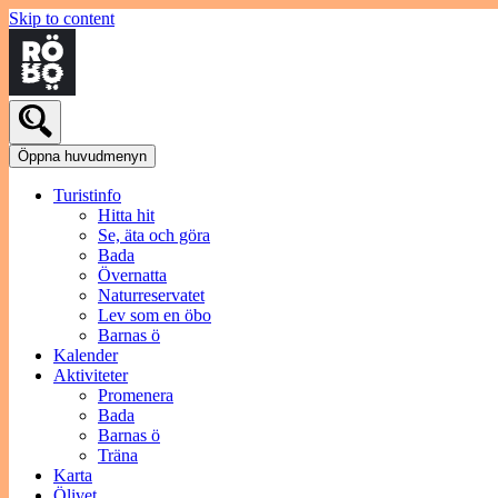
Skip to content
Öppna huvudmenyn
Turistinfo
Hitta hit
Se, äta och göra
Bada
Övernatta
Naturreservatet
Lev som en öbo
Barnas ö
Kalender
Aktiviteter
Promenera
Bada
Barnas ö
Träna
Karta
Ölivet