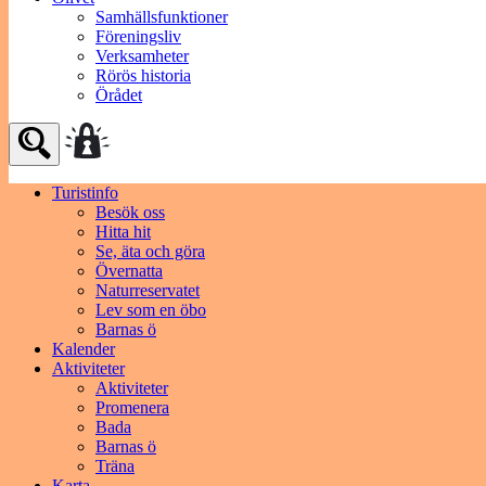
Samhällsfunktioner
Föreningsliv
Verksamheter
Rörös historia
Örådet
Turistinfo
Besök oss
Hitta hit
Se, äta och göra
Övernatta
Naturreservatet
Lev som en öbo
Barnas ö
Kalender
Aktiviteter
Aktiviteter
Promenera
Bada
Barnas ö
Träna
Karta