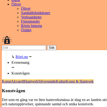
Ölivet
Ölivet
Samhällsfunktioner
Verksamheter
Föreningsliv
Rörös historia
Örådet
Sök
efter:
↳
Rörö.nu
⭢
Evenemang
⭢
Konstvågen
Konst
Akvarell
Hantverk
Silversmide
Kultur
Konst & Hantverk
Konstvågen
Det som en gång var en liten hantverksmässa är idag en av landets sto
och naturupplevelser, spännande samtal och unika konstverk.