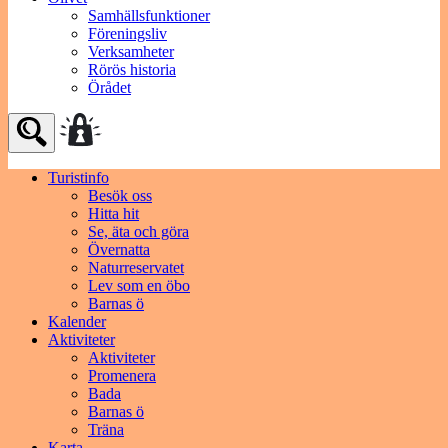
Samhällsfunktioner
Föreningsliv
Verksamheter
Rörös historia
Örådet
Turistinfo
Besök oss
Hitta hit
Se, äta och göra
Övernatta
Naturreservatet
Lev som en öbo
Barnas ö
Kalender
Aktiviteter
Aktiviteter
Promenera
Bada
Barnas ö
Träna
Karta