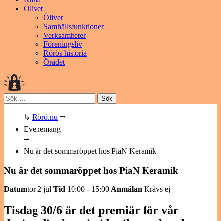
Ölivet
Ölivet
Samhällsfunktioner
Verksamheter
Föreningsliv
Rörös historia
Örådet
Sök
efter:
↳
Rörö.nu
⭢
Evenemang
⭢
Nu är det sommaröppet hos PiaN Keramik
Nu är det sommaröppet hos PiaN Keramik
Datum
tor 2 jul
Tid
10:00 - 15:00
Anmälan
Krävs ej
Tisdag 30/6 är det premiär för vår