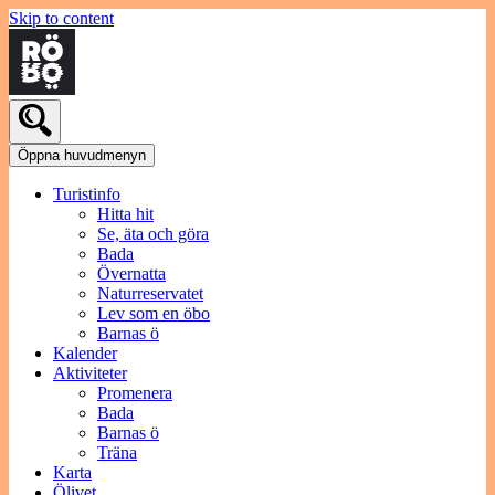
Skip to content
Öppna huvudmenyn
Turistinfo
Hitta hit
Se, äta och göra
Bada
Övernatta
Naturreservatet
Lev som en öbo
Barnas ö
Kalender
Aktiviteter
Promenera
Bada
Barnas ö
Träna
Karta
Ölivet