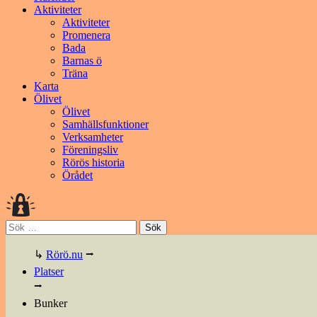
Aktiviteter
Aktiviteter
Promenera
Bada
Barnas ö
Träna
Karta
Ölivet
Ölivet
Samhällsfunktioner
Verksamheter
Föreningsliv
Rörös historia
Örådet
Sök
efter:
↳
Rörö.nu
⭢
Platser
⭢
Bunker