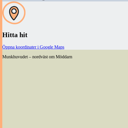
Hitta hit
Öppna koordinater i Google Maps
Munkhuvudet – nordväst om Möddarn
Inläggsnavigering