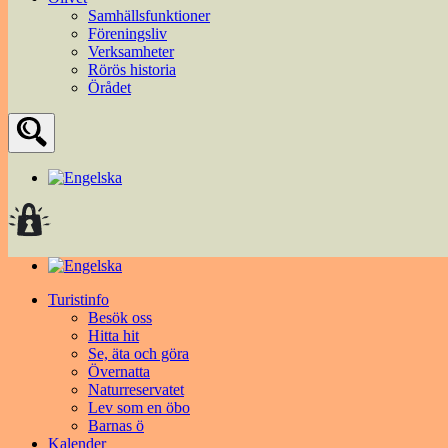
Samhällsfunktioner
Föreningsliv
Verksamheter
Rörös historia
Örådet
Turistinfo
Besök oss
Hitta hit
Se, äta och göra
Övernatta
Naturreservatet
Lev som en öbo
Barnas ö
Kalender