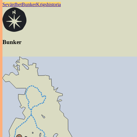
Sevärdhet
Bunker
Krigshistoria
Bunker