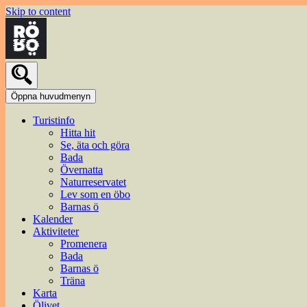
Skip to content
Öppna huvudmenyn
Turistinfo
Hitta hit
Se, äta och göra
Bada
Övernatta
Naturreservatet
Lev som en öbo
Barnas ö
Kalender
Aktiviteter
Promenera
Bada
Barnas ö
Träna
Karta
Ölivet