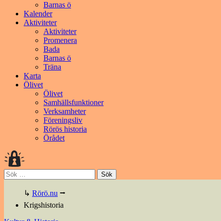
Barnas ö
Kalender
Aktiviteter
Aktiviteter
Promenera
Bada
Barnas ö
Träna
Karta
Ölivet
Ölivet
Samhällsfunktioner
Verksamheter
Föreningsliv
Rörös historia
Örådet
Sök
efter:
↳
Rörö.nu
⭢
Krigshistoria