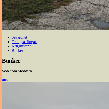
Sevärdhet
Orangea slingan
Krigshistoria
Bunker
Bunker
Söder om Möddarn
mer