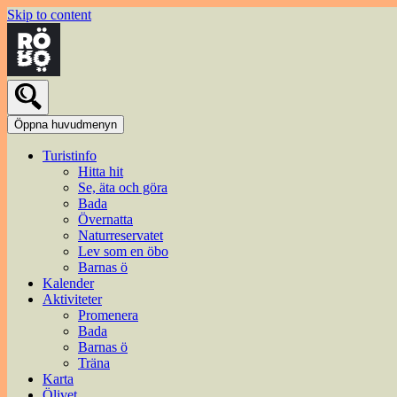
Skip to content
Öppna huvudmenyn
Turistinfo
Hitta hit
Se, äta och göra
Bada
Övernatta
Naturreservatet
Lev som en öbo
Barnas ö
Kalender
Aktiviteter
Promenera
Bada
Barnas ö
Träna
Karta
Ölivet