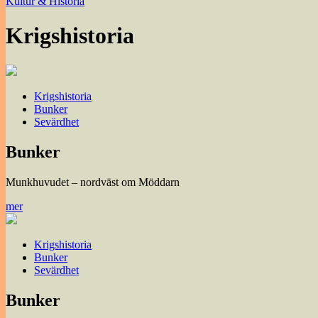
Kultur & Historia
Krigshistoria
Krigshistoria
Bunker
Sevärdhet
Bunker
Munkhuvudet – nordväst om Möddarn
mer
Krigshistoria
Bunker
Sevärdhet
Bunker