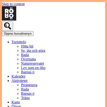
Skip to content
Öppna huvudmenyn
Turistinfo
Hitta hit
Se, äta och göra
Bada
Övernatta
Naturreservatet
Lev som en öbo
Barnas ö
Kalender
Aktiviteter
Promenera
Bada
Barnas ö
Träna
Karta
Ölivet