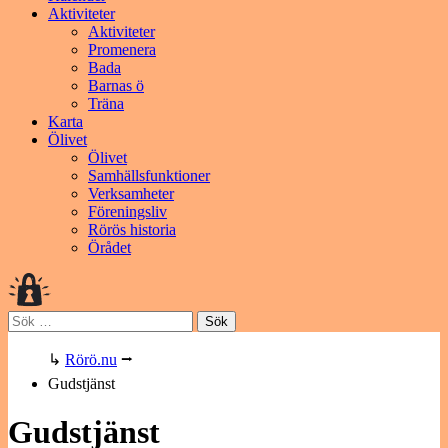
Aktiviteter
Aktiviteter
Promenera
Bada
Barnas ö
Träna
Karta
Ölivet
Ölivet
Samhällsfunktioner
Verksamheter
Föreningsliv
Rörös historia
Örådet
Sök
efter:
↳
Rörö.nu
⭢
Gudstjänst
Gudstjänst