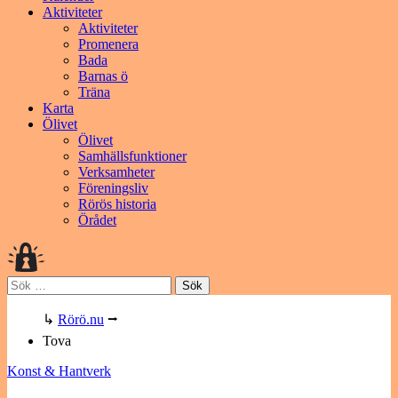
Aktiviteter
Aktiviteter
Promenera
Bada
Barnas ö
Träna
Karta
Ölivet
Ölivet
Samhällsfunktioner
Verksamheter
Föreningsliv
Rörös historia
Örådet
Sök
efter:
↳
Rörö.nu
⭢
Tova
Konst & Hantverk