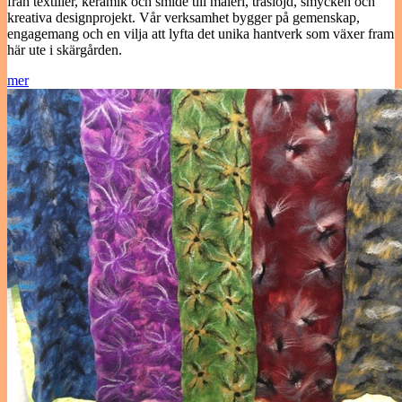
från textilier, keramik och smide till måleri, träslöjd, smycken och
kreativa designprojekt. Vår verksamhet bygger på gemenskap,
engagemang och en vilja att lyfta det unika hantverk som växer fram
här ute i skärgården.
mer