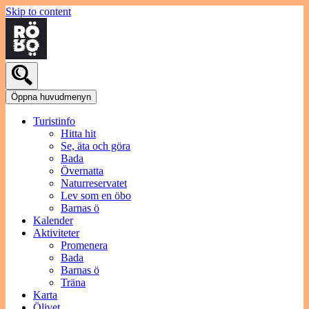
Skip to content
Öppna huvudmenyn
Turistinfo
Hitta hit
Se, äta och göra
Bada
Övernatta
Naturreservatet
Lev som en öbo
Barnas ö
Kalender
Aktiviteter
Promenera
Bada
Barnas ö
Träna
Karta
Ölivet