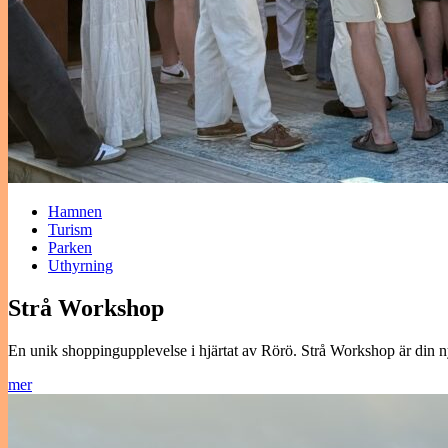
Hamnen
Turism
Parken
Uthyrning
Strå Workshop
En unik shoppingupplevelse i hjärtat av Rörö. Strå Workshop är din 
mer