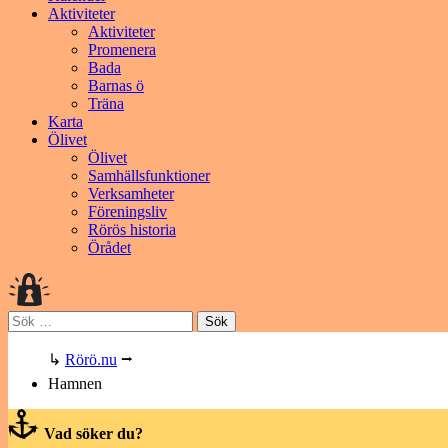
Aktiviteter
Aktiviteter
Promenera
Bada
Barnas ö
Träna
Karta
Ölivet
Ölivet
Samhällsfunktioner
Verksamheter
Föreningsliv
Rörös historia
Örådet
Sök
efter:
↳
Rörö.nu
⭢
Hamnen
Vad söker du?