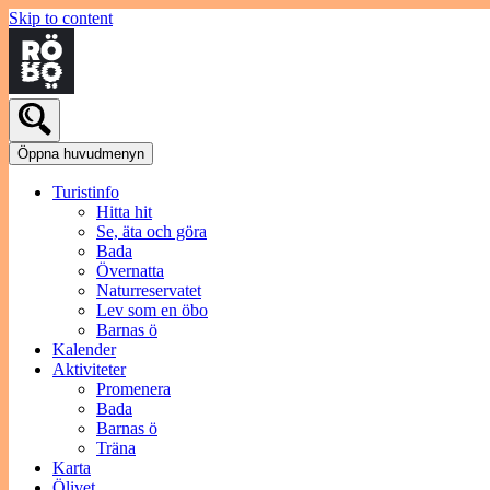
Skip to content
Öppna huvudmenyn
Turistinfo
Hitta hit
Se, äta och göra
Bada
Övernatta
Naturreservatet
Lev som en öbo
Barnas ö
Kalender
Aktiviteter
Promenera
Bada
Barnas ö
Träna
Karta
Ölivet