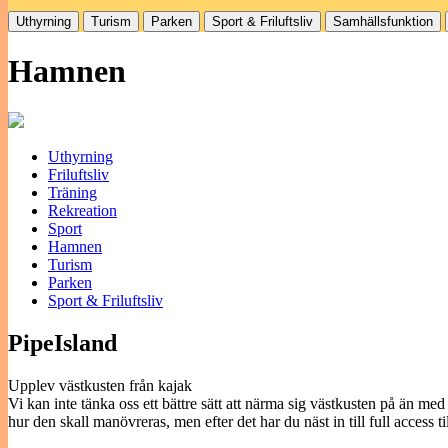
Uthyrning
Turism
Parken
Sport & Friluftsliv
Samhällsfunktion
Hamnen
Uthyrning
Friluftsliv
Träning
Rekreation
Sport
Hamnen
Turism
Parken
Sport & Friluftsliv
PipeIsland
Upplev västkusten från kajak
Vi kan inte tänka oss ett bättre sätt att närma sig västkusten på än med
hur den skall manövreras, men efter det har du näst in till full access till