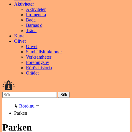
Aktiviteter
Aktiviteter
Promenera
Bada
Barnas ö
Träna
Karta
Ölivet
Ölivet
Samhällsfunktioner
Verksamheter
Föreningsliv
Rörös historia
Örådet
Sök
efter:
↳
Rörö.nu
⭢
Parken
Parken