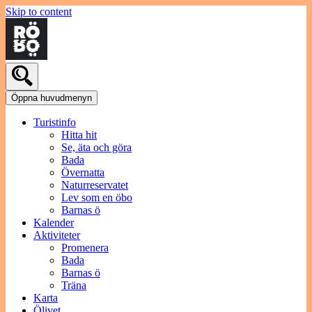
Skip to content
Öppna huvudmenyn
Turistinfo
Hitta hit
Se, äta och göra
Bada
Övernatta
Naturreservatet
Lev som en öbo
Barnas ö
Kalender
Aktiviteter
Promenera
Bada
Barnas ö
Träna
Karta
Ölivet