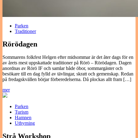
Parken
Traditioner
Rörödagen
Sommarens folkfest Helgen efter midsommar är det åter dags för en
av årets mest uppskattade traditioner på Rörö – Rörödagen. Dagen
anordnas av Rörö IF och samlar både öbor, sommargäster och
besökare till en dag fylld av tävlingar, skratt och gemenskap. Redan
på fredagskvällen börjar förberedelserna. Då plockas allt fram […]
mer
Parken
Turism
Hamnen
Uthyrning
Strå Workshop