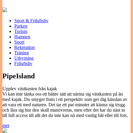
Sport & Friluftsliv
Parken
Turism
Hamnen
Sport
Rekreation
Träning
Uthyrning
Friluftsliv
PipeIsland
Upplev västkusten från kajak
Vi kan inte tänka oss ett bättre sätt att närma sig västkusten på än
med kajak. Du smyger fram i ett perspektiv som ger dig känslan av
att vara ett med naturen. Det tar ett par minuter att känna sig trygg
och lära sig hur den skall manövreras, men efter det har du näst in
till full access till allt det du inte kan nå med vanlig båt eller till fots.
mer